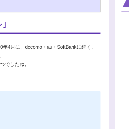
ン｣
20年4月に、docomo・au・SoftBankに続く、
。
一つでしたね。