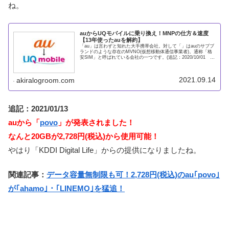
ね。
auからUQモバイルに乗り換え！MNPの仕方＆速度
【13年使ったauを解約】
「au」は言わずと知れた大手携帯会社。対して「」はauのサブブ
ランドのような存在のMVNO(仮想移動体通信事業者)。通称「格
安SIM」と呼ばれている会社の一つです。(追記：2020/10/01
UQモバイルはKDDIに事業が統合され、正式に
2021.09.14
akiralogroom.com
追記：2021/01/13
auから「
povo
」が発表されました！
なんと20GBが2,728円(税込)から使用可能！
やはり「KDDI Digital Life」からの提供になりましたね。
関連記事：
データ容量無制限も可！2,728円(税込)のau｢povo｣
が｢ahamo｣・｢LINEMO｣を猛追！