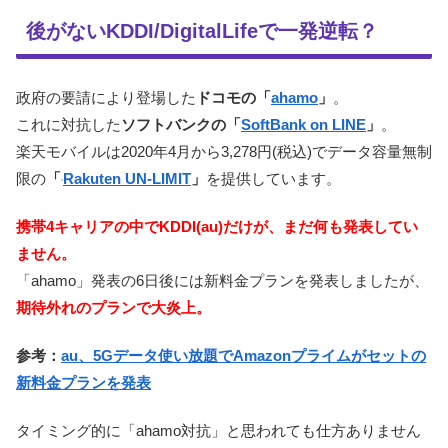
後がないKDDI/DigitalLifeで一発逆転？
政府の要請により登場した
ドコモの「
ahamo
」
。
これに対抗した
ソフトバンクの「
SoftBank on LINE
」
。
楽天モバイルは2020年4月から3,278円(税込)でデータ容量無制
限の
「
Rakuten UN-LIMIT
」
を提供しています。
携帯4キャリアの中でKDDI(au)だけが、まだ何も発表してい
ません。
「ahamo」発表の6日後には新料金プランを発表しましたが、
期待外れのプランで大炎上。
参考：
au、5Gデータ使い放題でAmazonプライムがセットの
新料金プランを発表
タイミング的に「ahamo対抗」と思われても仕方ありません