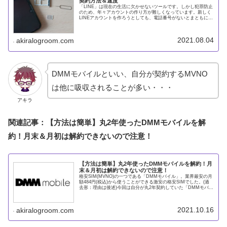
契約方法＆速度
「LINE」は現在の生活に欠かせないツールです。しかし犯罪防止
のため、年々アカウントの作り方が難しくなっています。新しく
LINEアカウントを作ろうとしても、電話番号がないとまともに使
うことができません。そのため新たに携帯回線を契約する人もい
2021.08.04
akiralogroom.com
DMMモバイルといい、自分が契約するMVNO
は他に吸収されることが多い・・・
アキラ
関連記事：【方法は簡単】丸2年使ったDMMモバイルを解
約！月末＆月初は解約できないので注意！
【方法は簡単】丸2年使ったDMMモバイルを解約！月
末＆月初は解約できないので注意！
格安SIM(MVNO)の一つである「DMMモバイル」。業界最安の月
額484円(税込)から使うことができる激安の格安SIMでした。(過
去形：理由は後述)今回は自分が丸2年契約していた「DMMモバイ
ル」を解約しましたので、その方法を紹介します。
2021.10.16
akiralogroom.com