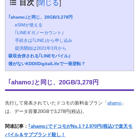
目次
[
閉じる
]
｢ahamo｣と同じ、20GB/3,278円
eSIMが使える
｢LINEギガノーカウント｣
手続きは｢LINE｣から申し込み
提供開始は2021年3月から
吸収合併される｢LINEモバイル｣
後がないKDDI/DigitalLifeで一発逆転？
｢ahamo｣と同じ、20GB/3,278円
先行して発表されていたドコモの新料金プラン「
ahamo
」
は、データ容量20GBで3,278円(税込)。
関連記事：
｢ahamo｣でドコモがNo.1？2,970円(税込)で楽天モ
バイル＆サブブランド殺し！