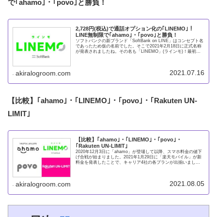
で｢ahamo｣・｢povo｣と勝負！
2,728円(税込)で通話オプション化の｢LINEMO｣！
LINE無制限で｢ahamo｣・｢povo｣と勝負！
ソフトバンクの新ブランド「SoftBank on LINE」はコンセプト名
であったため仮の名前でした。そこで2021年2月18日に正式名称
が発表されましたね。その名も「LINEMO」(ラインモ)！最初に
発表されてから約2ヶ月経過し、プラン内
2021.07.16
akiralogroom.com
【比較】｢ahamo｣・｢LINEMO｣・｢povo｣・｢Rakuten UN-
LIMIT｣
【比較】｢ahamo｣・｢LINEMO｣・｢povo｣・
｢Rakuten UN-LIMIT｣
2020年12月3日に「ahamo」が登場して以降、スマホ料金の値下
げ合戦が始まりました。2021年1月29日に「楽天モバイル」が新
料金を発表したことで、キャリア4社の各プランが出揃いまし
た。なのでキャリア4社のプランをまとめ＆比較をします
2021.08.05
akiralogroom.com