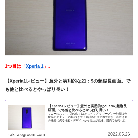
1つ目は「
Xperia 1
」。
【Xperia1レビュー】意外と実用的な21：9の超縦長画面。で
も他と比べるとやっぱり長い！
【Xperia1レビュー】意外と実用的な21：9の超縦長
画面。でも他と比べるとやっぱり長い！
ソニーのスマホ「Xperia」(エクスペリア)シリーズ。一時期は全
世界の売上シェア率3位まで上り詰めたスマホですが、最近は他
の機種に劣る性能・デザインから売上が低迷。国内でも売れにく
いスマホになっていました。そんな中、2019年6月に今まで
2022.05.26
akiralogroom.com