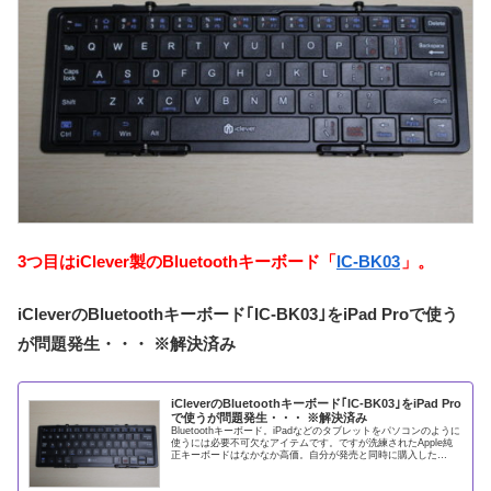
3つ目はiClever製のBluetoothキーボード「
IC-BK03
」。
iCleverのBluetoothキーボード｢IC-BK03｣をiPad Proで使う
が問題発生・・・ ※解決済み
iCleverのBluetoothキーボード｢IC-BK03｣をiPad Pro
で使うが問題発生・・・ ※解決済み
Bluetoothキーボード。iPadなどのタブレットをパソコンのように
使うには必要不可欠なアイテムです。ですが洗練されたApple純
正キーボードはなかなか高価。自分が発売と同時に購入した
「iPad Pro (2020) 11インチ」で使え