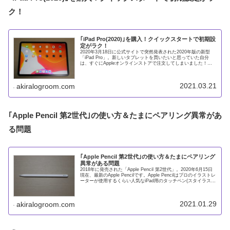
ク！
｢iPad Pro(2020)｣を購入！クイックスタートで初期設
定がラク！
2020年3月18日に公式サイトで突然発表された2020年版の新型
「iPad Pro」。新しいタブレットを買いたいと思っていた自分
は、すぐにAppleオンラインストアで注文してしまいました！ア
キラ初期設定は「クイックスタート」が簡単で便利！
2021.03.21
akiralogroom.com
｢Apple Pencil 第2世代｣の使い方＆たまにペアリング異常があ
る問題
｢Apple Pencil 第2世代｣の使い方＆たまにペアリング
異常がある問題
2018年に発売された「Apple Pencil 第2世代」。2020年6月15日
現在、最新のApple Pencilです。Apple Pencilはプロのイラストレ
ーターが使用するくらい人気なiPad用のタッチペン(スタイラスペ
ン)。今回
2021.01.29
akiralogroom.com