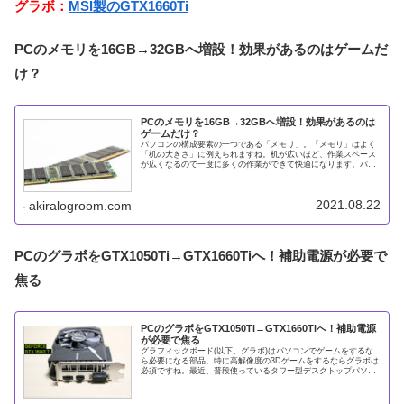
グラボ：
MSI製のGTX1660Ti
PCのメモリを16GB→32GBへ増設！効果があるのはゲームだ
け？
PCのメモリを16GB→32GBへ増設！効果があるのは
ゲームだけ？
パソコンの構成要素の一つである「メモリ」。「メモリ」はよく
「机の大きさ」に例えられますね。机が広いほど、作業スペース
が広くなるので一度に多くの作業ができて快適になります。パソ
コンの場合は「メモリ」の容量が大きいほど、パソコン内で一度
に扱うこ
2021.08.22
akiralogroom.com
PCのグラボをGTX1050Ti→GTX1660Tiへ！補助電源が必要で
焦る
PCのグラボをGTX1050Ti→GTX1660Tiへ！補助電源
が必要で焦る
グラフィックボード(以下、グラボ)はパソコンでゲームをするな
ら必要になる部品。特に高解像度の3Dゲームをするならグラボは
必須ですね。最近、普段使っているタワー型デスクトップパソコ
ンのグラボを「GTX1050Ti」から「GTX1660Ti」に