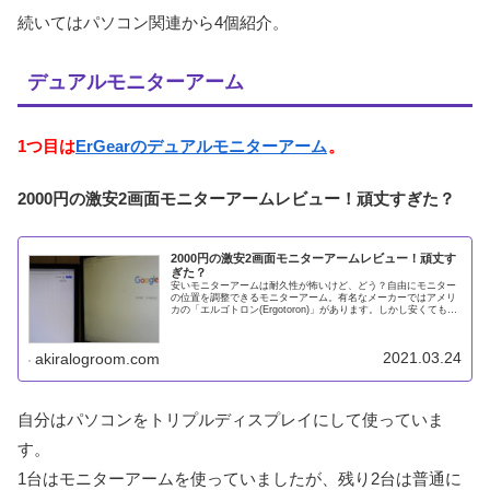
続いてはパソコン関連から4個紹介。
デュアルモニターアーム
1つ目は
ErGearのデュアルモニターアーム
。
2000円の激安2画面モニターアームレビュー！頑丈すぎた？
2000円の激安2画面モニターアームレビュー！頑丈す
ぎた？
安いモニターアームは耐久性が怖いけど、どう？自由にモニター
の位置を調整できるモニターアーム。有名なメーカーではアメリ
カの「エルゴトロン(Ergotoron)」があります。しかし安くても2
万円以上となかなか高価。自分のパソコン環境はトリプルデ
2021.03.24
akiralogroom.com
自分はパソコンをトリプルディスプレイにして使っていま
す。
1台はモニターアームを使っていましたが、残り2台は普通に