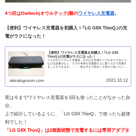
4つ目はOwltech(オウルテック)製の
ワイヤレス充電器
。
【便利】ワイヤレス充電器を初購入！｢LG G8X ThinQ｣の充
電がラクになった！
【便利】ワイヤレス充電器を初購入！｢LG G8X
ThinQ｣の充電がラクになった！
スマホのワイヤレス充電器。わざわざ充電ケーブルをスマホにつ
なげる必要がなく、スマホ本体を充電器の上に置くだけで充電す
ることができます。・・・実は今まで存在こそ昔から知っていま
したが、ワイヤレス充電器を使ったことがありませんでした。こ
れではガ
2021.10.12
akiralogroom.com
実は今までワイヤレス充電器を1回も使ったことがなかった自
分。
上で紹介しているように、「LG G8X ThinQ」で使ったら超便
利でした！
「LG G8X ThinQ」は2画面状態で充電するには専用アダプタ