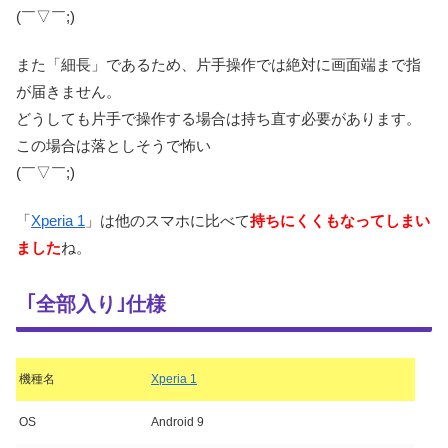
(￣▽￣;)
また「細長」であるため、片手操作では絶対に画面端まで指
が届きません。
どうしても片手で操作する場合は持ち直す必要があります。
この場合は落としそうで怖い
(￣▽￣;)
「
Xperia 1
」は他のスマホに比べて
持ちにくくもなってしまい
ました
ね。
｢全部入り｣仕様
機種名
Xperia 1
OS
Android 9