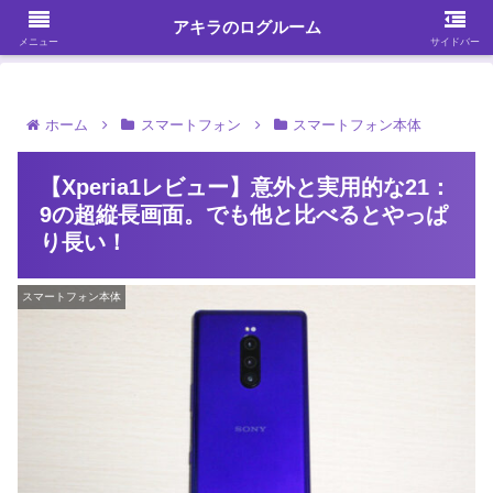
ガジェット・スマホ・パソコンを中心に何かを発見する
アキラのログルーム
メニュー
サイドバー
ホーム
スマートフォン
スマートフォン本体
【Xperia1レビュー】意外と実用的な21：
9の超縦長画面。でも他と比べるとやっぱ
り長い！
スマートフォン本体