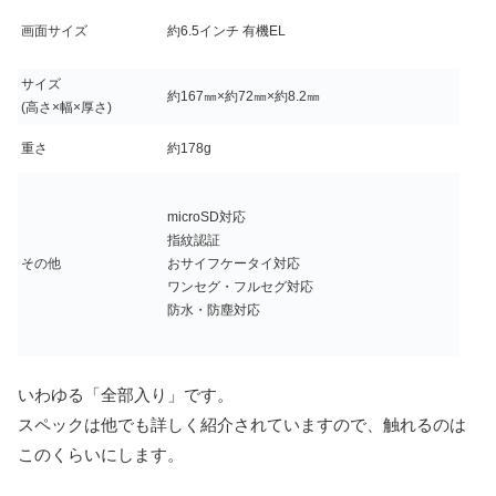
画面サイズ
約6.5インチ 有機EL
サイズ
約167㎜×約72㎜×約8.2㎜
(高さ×幅×厚さ)
重さ
約178g
microSD対応
指紋認証
その他
おサイフケータイ対応
ワンセグ・フルセグ対応
防水・防塵対応
いわゆる「全部入り」です。
スペックは他でも詳しく紹介されていますので、触れるのは
このくらいにします。