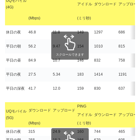
UQモバイル
アイドル
ダウンロード
アップロー
(4G)
(Mbps)
(ミリ秒)
休日の夜
46.8
11.8
149
1297
686
平日の朝
56.2
9.47
154
1010
815
スクロールできます
平日の昼
84.9
10.7
146
832
758
平日の夜
27.5
5.34
183
1414
1191
平日の深夜
41.7
12.0
159
830
637
PING
ダウンロード
アップロード
UQモバイル
アイドル
ダウンロード
アップロー
(5G)
(Mbps)
(ミリ秒)
休日の夜
315
24.9
160
744
465
平日の朝
255
15.2
166
679
605