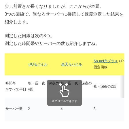
少し前置きが長くなりましたが、ここからが本題。
3つの回線で、異なるサーバーに接続して速度測定した結果を
紹介します。
測定した回線は次の3つ。
測定した時間帯やサーバーの数も紹介しますね。
So-net光プラス
(IPv6)
UQモバイル
楽天モバイル
固定回線
時間帯
朝・昼・夜・深夜の
朝・昼・夜・深夜の
夜・深夜の2回
※すべて平日
4回
4回
スクロールできます
サーバー数
2
4
3