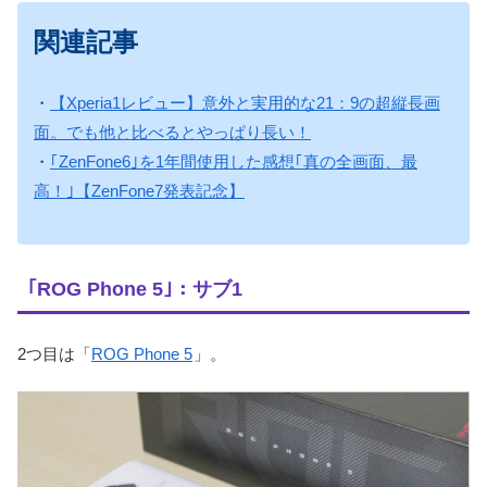
関連記事
・
【Xperia1レビュー】意外と実用的な21：9の超縦長画
面。でも他と比べるとやっぱり長い！
・
｢ZenFone6｣を1年間使用した感想｢真の全画面、最
高！｣【ZenFone7発表記念】
｢ROG Phone 5｣：サブ1
2つ目は「
ROG Phone 5
」。