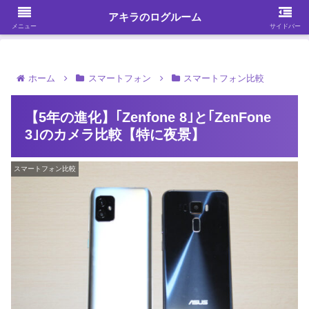
ガジェット・スマホ・パソコンを中心に何かを発見する
アキラのログルーム
メニュー
サイドバー
ホーム
スマートフォン
スマートフォン比較
【5年の進化】｢Zenfone 8｣と｢ZenFone
3｣のカメラ比較【特に夜景】
スマートフォン比較