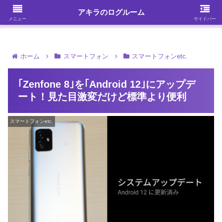
ガジェット・スマホ・パソコンを中心に何かを発見する
アキラのログルーム
メニュー
サイドバー
ホーム
スマートフォン
スマートフォンetc.
｢Zenfone 8｣を｢Android 12｣にアップデ
ート！見た目激変だけど標準より便利
スマートフォンetc.