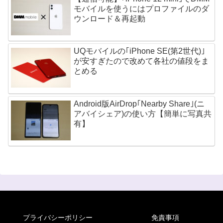
モバイルを使うにはプロファイルのダ
ウンロード＆再起動
UQモバイルの｢iPhone SE(第2世代)｣
が安すぎたので改めて各社の値段をま
とめる
Android版AirDrop｢Nearby Share｣(ニ
アバイシェア)の使い方【簡単に写真共
有】
プライバシーポリシー
免責事項