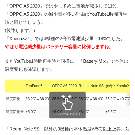
「OPPO A5 2020」では少し多めに電池が減少して11%。
「OPPO A5 2020」の減少量が多い理由はYouTube1時間再生
時と同じでしょう。
(後述します。)
「XperiaXZ1」では3機種の2倍の電池減少量・18%でした。
やはり電池減少量はバッテリー容量に比例しますね。
またYouTube1時間再生時と同様に、「Battery Mix」で本体の
温度変化も確認します。
ZenFone6
OPPO A5 2020
Redmi Note 9S
参考：XperiaXZ1
温度変化
33.2℃→38.2℃
35.5℃→40.5℃
35.0℃→38.4℃
35.2℃→40.7℃
温度変化量
+5.0℃
+5.0℃
+3.4℃
+5.5℃
スクロールできます
「Redmi Note 9S」以外の3機種は本体温度が5℃以上上昇、対