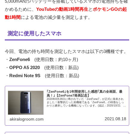
5,000mAhのバッテリーを搭載しているスマホの電池持ちを確
かめるために、
YouTubeの動画1時間再生
と
ポケモンGOの起
動1時間
による電池の減少量を測定します。
測定に使用したスマホ
今回、電池の持ち時間を測定したスマホは以下の3機種です。
・
ZenFone6
(使用日数：約10ヶ月)
・
OPPO A5 2020
(使用日数：新品)
・
Redmi Note 9S
(使用日数：新品)
｢ZenFone6｣を1年間使用した感想｢真の全画面、最
高！｣【ZenFone7発表記念】
2020年8月26日に噂されていた「ZenFone7」が正式に発表され
ました！衝撃的だった前機種である「ZenFone6」の特徴をしっ
かりと継承している機種になっています。(追記：2020/10/21
「ZenFone7」は日本では10月2
2021.08.18
akiralogroom.com