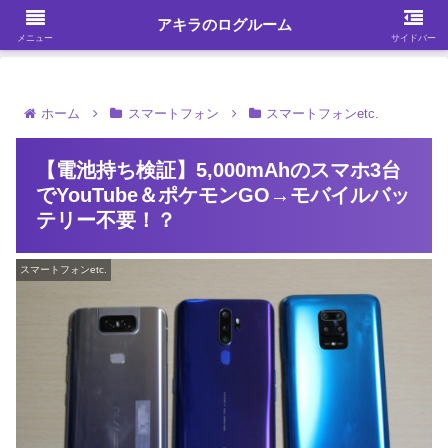
ガジェット・スマホ・パソコンを中心に何かを発見する
アキラのログルーム
メニュー
サイドバー
ホーム
スマートフォン
スマートフォンetc.
【電池持ち検証】5,000mAhのスマホ3台
でYouTube＆ポケモンGO→モバイルバッ
テリー不要！？
スマートフォンetc.