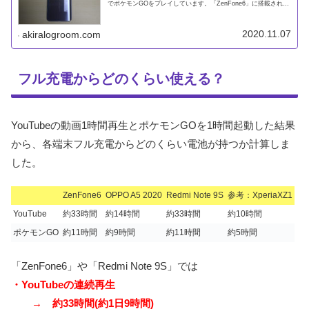
でポケモンGOをプレイしています。「ZenFone6」に搭載されて
いるバッテリー容量は5,000mAh。iPhoneな
2020.11.07
akiralogroom.com
フル充電からどのくらい使える？
YouTubeの動画1時間再生とポケモンGOを1時間起動した結果
から、各端末フル充電からどのくらい電池が持つか計算しま
した。
ZenFone6
OPPO A5 2020
Redmi Note 9S
参考：XperiaXZ1
YouTube
約33時間
約14時間
約33時間
約10時間
ポケモンGO
約11時間
約9時間
約11時間
約5時間
「ZenFone6」や「Redmi Note 9S」では
・YouTubeの連続再生
→ 約33時間(約1日9時間)