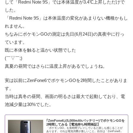
して「Redmi Note 9S」では本体温度が3.4℃上昇しただけで
した。
「Redmi Note 9S」は本体温度の変化があまりない機種かもし
れません。
ちなみにポケモンGOの測定は先日(6月24日)の真夜中に行っ
ています。
既に本体を触ると温かい状態でした
(￣▽￣;)
真夏の昼間ではさらに温度上昇があるでしょうね。
実は以前にZenFone6でポケモンGOを2時間したことがありま
す。
当時は真冬の昼間、画面の明るさは最大で起動しており、電
池減少量は30%でした。
｢ZenFone6｣(5,000mAhバッテリー)でポケモンGOを
2時間してみる【電池持ち時間検証】
「ポケモンGO」を長時間プレイしていると誰しも感じることが
あります。それは電池消費が激しいこと。自分は「ZenFone6」