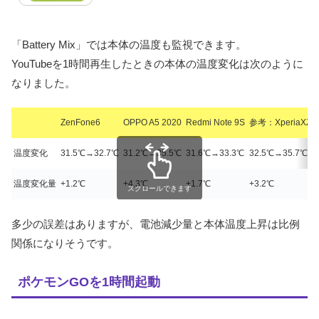
「Battery Mix」では本体の温度も監視できます。
YouTubeを1時間再生したときの本体の温度変化は次のように
なりました。
ZenFone6
OPPO A5 2020
Redmi Note 9S
参考：XperiaXZ1
温度変化
31.5℃→32.7℃
31.2℃→35.5℃
31.6℃→33.3℃
32.5℃→35.7℃
温度変化量
+1.2℃
+4.3℃
+1.7℃
+3.2℃
スクロールできます
多少の誤差はありますが、電池減少量と本体温度上昇は比例
関係になりそうです。
ポケモンGOを1時間起動