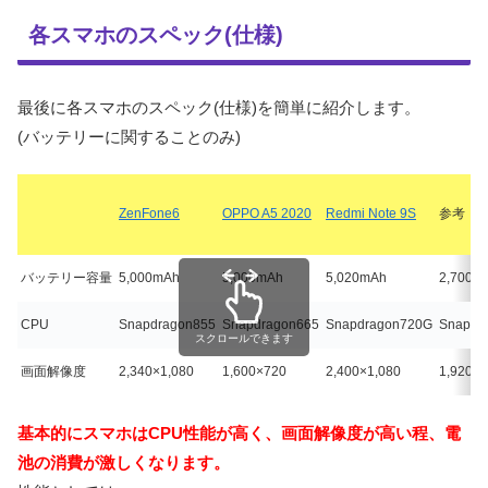
各スマホのスペック(仕様)
最後に各スマホのスペック(仕様)を簡単に紹介します。
(バッテリーに関することのみ)
ZenFone6
OPPO A5 2020
Redmi Note 9S
参考：
X
バッテリー容量
5,000mAh
5,000mAh
5,020mAh
2,700m
CPU
Snapdragon855
Snapdragon665
Snapdragon720G
Snapdr
スクロールできます
画面解像度
2,340×1,080
1,600×720
2,400×1,080
1,920×1
基本的にスマホはCPU性能が高く、画面解像度が高い程、電
池の消費が激しくなります。