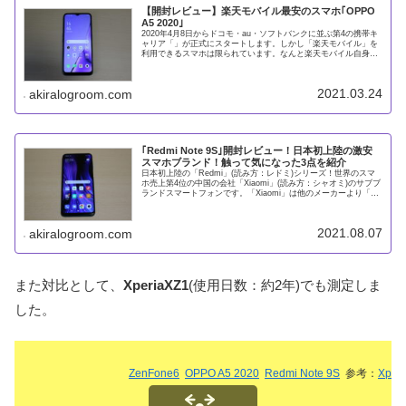
【開封レビュー】楽天モバイル最安のスマホ｢OPPO
A5 2020｣
2020年4月8日からドコモ・au・ソフトバンクに並ぶ第4の携帯キ
ャリア「」が正式にスタートします。しかし「楽天モバイル」を
利用できるスマホは限られています。なんと楽天モバイル自身が
販売しているスマホ、または楽天モバイル回線に対応した一部の
2021.03.24
akiralogroom.com
｢Redmi Note 9S｣開封レビュー！日本初上陸の激安
スマホブランド！触って気になった3点を紹介
日本初上陸の「Redmi」(読み方：レドミ)シリーズ！世界のスマ
ホ売上第4位の中国の会社「Xiaomi」(読み方：シャオミ)のサブブ
ランドスマートフォンです。「Xiaomi」は他のメーカーより「高
性能で激安」なスマホを販売しています。特に「
2021.08.07
akiralogroom.com
また対比として、
XperiaXZ1
(使用日数：約2年)でも測定しま
した。
ZenFone6
OPPO A5 2020
Redmi Note 9S
参考：
Xper