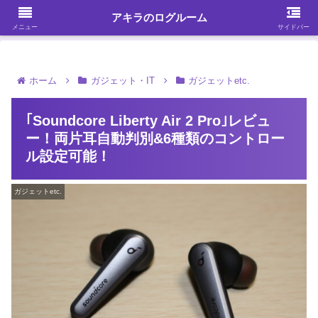
ガジェット・スマホ・パソコンを中心に何かを発見する
アキラのログルーム
メニュー
サイドバー
ホーム
ガジェット・IT
ガジェットetc.
｢Soundcore Liberty Air 2 Pro｣レビュ
ー！両片耳自動判別&6種類のコントロー
ル設定可能！
ガジェットetc.