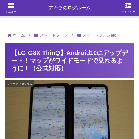
ガジェット・スマホ・パソコンを中心に何かを発見する
アキラのログルーム
メニュー
サイドバー
ホーム
スマートフォン
スマートフォンetc.
【LG G8X ThinQ】Android10にアップデ
ート！マップがワイドモードで見れるよ
うに！（公式対応）
スマートフォンetc.