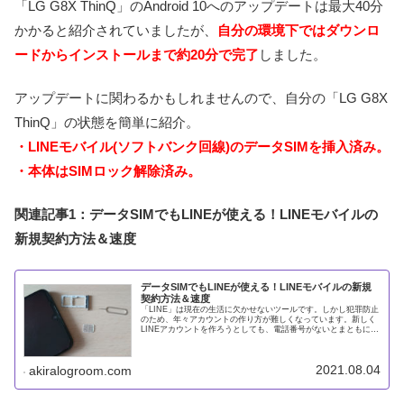
「LG G8X ThinQ」のAndroid 10へのアップデートは最大40分
かかると紹介されていましたが、
自分の環境下ではダウンロ
ードからインストールまで約20分で完了
しました。
アップデートに関わるかもしれませんので、自分の「LG G8X
ThinQ」の状態を簡単に紹介。
・LINEモバイル(ソフトバンク回線)のデータSIMを挿入済み。
・本体はSIMロック解除済み。
関連記事1：データSIMでもLINEが使える！LINEモバイルの
新規契約方法＆速度
データSIMでもLINEが使える！LINEモバイルの新規
契約方法＆速度
「LINE」は現在の生活に欠かせないツールです。しかし犯罪防止
のため、年々アカウントの作り方が難しくなっています。新しく
LINEアカウントを作ろうとしても、電話番号がないとまともに使
うことができません。そのため新たに携帯回線を契約する人もい
2021.08.04
akiralogroom.com