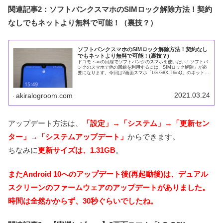
関連記事2：ソフトバンクスマホのSIMロック解除方法！契約
なしでもネットより無料で可能！（裏技？）
ソフトバンクスマホのSIMロック解除方法！契約なし
でもネットより無料で可能！(裏技？)
ドコモ・auの回線でソフトバンクのスマホを使いたい！ソフトバ
ンクのスマホで他の回線を利用するには「SIMロック解除」が必
要になります。今回は2画面スマホ「LG G8X ThinQ」のネットよ
りSIMロックを解除しましたので紹介します。自分は
2021.03.24
akiralogroom.com
アップデート方法は、
「設定」→「システム」→「更新セン
ター」→「システムアップデート」
からできます。
ちなみに
更新サイズは、
1.31GB
。
またAndroid 10へのアップデート後(再起動後)は、デュアル
スクリーンのファームウェアのアップデートがありました。
時間は全然かからず、30秒ぐらいでしたね。