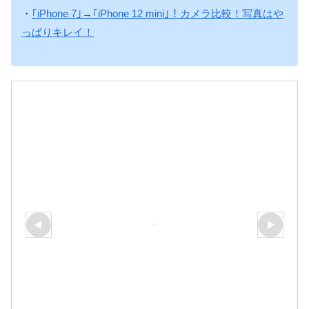
・
｢iPhone 7｣→｢iPhone 12 mini｣！カメラ比較！写真はや
っぱりキレイ！