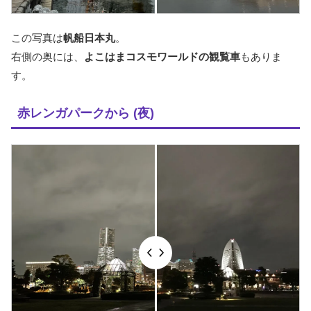
この写真は
帆船日本丸
。
右側の奥には、
よこはまコスモワールドの観覧車
もありま
す。
赤レンガパークから (夜)