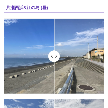
片瀬西浜&江の島 (昼)