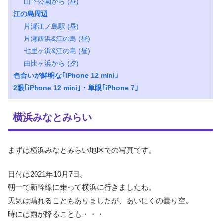
山下公園から (昼)
江の島周辺
片瀬江ノ島駅 (昼)
片瀬西浜&江の島 (昼)
七里ヶ浜&江の島 (昼)
由比ヶ浜から (夕)
色合いが鮮明な｢iPhone 12 mini｣
2眼｢iPhone 12 mini｣・単眼｢iPhone 7｣
横浜みなとみらい
まずは横浜みなとみらい地区での写真です。
日付は2021年10月7日。
朝一で新幹線に乗って横浜に行きましたね。
天気は晴れることもありましたが、あいにくの曇り空。
時には雨が降ることも・・・