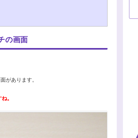
チの画面
。
は画面があります。
すね。