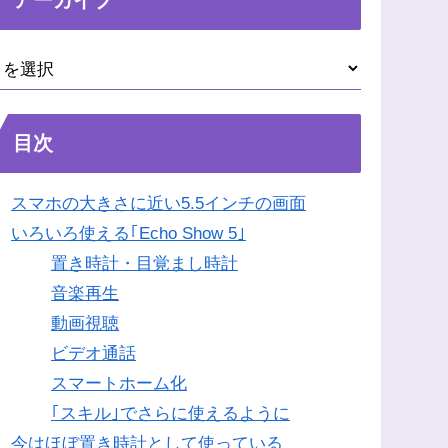
目次
スマホの大きさに近い5.5インチの画面
いろいろ使える｢Echo Show 5｣
置き時計・目覚まし時計
音楽再生
動画視聴
ビデオ通話
スマートホーム化
｢スキル｣でさらに使えるように
今はほぼ置き時計として使っている