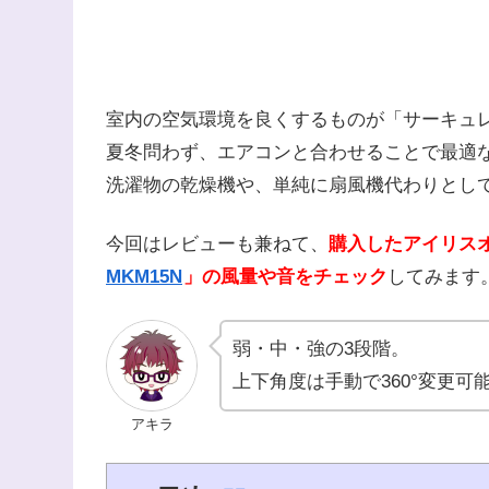
室内の空気環境を良くするものが「サーキュ
夏冬問わず、エアコンと合わせることで最適
洗濯物の乾燥機や、単純に扇風機代わりとし
今回はレビューも兼ねて、
購入したアイリス
MKM15N
」の風量や音をチェック
してみます
弱・中・強の3段階。
上下角度は手動で360°変更可
アキラ