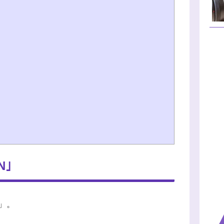
N｣
」。