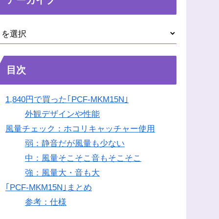
目次
1,840円で買った｢PCF-MKM15N｣
外観デザインや性能
風量チェック：ホコリキャッチャー使用
弱：静音だが風量も少ない
中：風量そこそこ音もそこそこ
強：風量大・音も大
｢PCF-MKM15N｣まとめ
参考：仕様