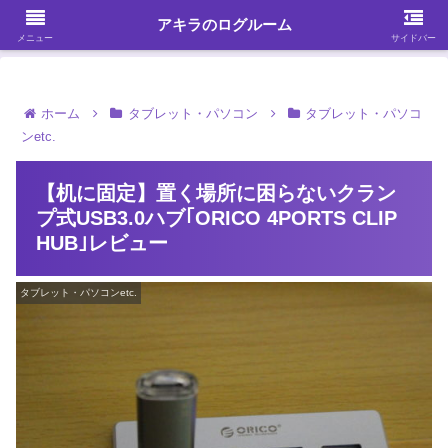
ガジェット・スマホ・パソコンを中心に何かを発見する
アキラのログルーム
メニュー
サイドバー
ホーム
タブレット・パソコン
タブレット・パソコ
ンetc.
【机に固定】置く場所に困らないクラン
プ式USB3.0ハブ｢ORICO 4PORTS CLIP
HUB｣レビュー
タブレット・パソコンetc.