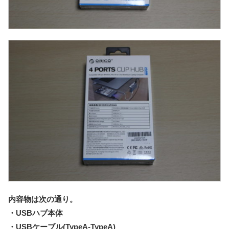
内容物は次の通り。
・USBハブ本体
・USBケーブル(TypeA-TypeA)