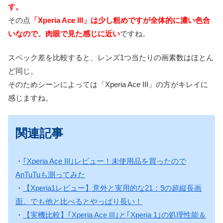
す。
その点
「Xperia Ace III」は少し粗めですが全体的に濃い色合
いなので、肉眼で見た感じに近い
ですね。
スペック差を比較すると、レンズ1つ当たりの画素数はほとん
ど同じ。
そのためシーンによっては「Xperia Ace III」の方がキレイに
感じますね。
関連記事
・
｢Xperia Ace III｣レビュー！未使用品を買ったので
AnTuTuも測ってみた
・
【Xperia1レビュー】意外と実用的な21：9の超縦長画
面。でも他と比べるとやっぱり長い！
・
【実機比較】｢Xperia Ace III｣と｢Xperia 1｣の処理性能＆