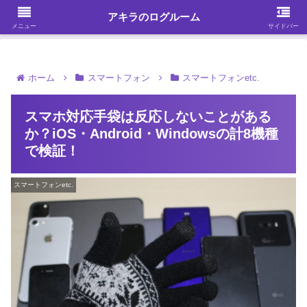
ガジェット・スマホ・パソコンを中心に何かを発見する
アキラのログルーム
メニュー
サイドバー
ホーム
スマートフォン
スマートフォンetc.
スマホ対応手袋は反応しないことがある
か？iOS・Android・Windowsの計8機種
で検証！
スマートフォンetc.