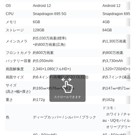
OS
Android 12
Android 12
CPU
Snapdragon 695 5G
Snapdragon 695 5
メモリ
6GB
4GB
ストレージ
128GB
64GB
約5,030万画素(標準)
メインカメラ
約1,300万画素
+約800万画素(広角)
フロントカメラ
約800万画素
約800万画素
バッテリー容量
約5,050mAh
約3,730mAh
画面解像度
2,340×1,080(フルHD+)
1,520×720(HD+)
画面サイズ
約6.4インチ(有機EL(IGZO OLED))
約5.7インチ(液晶)
サイズ
約160㎜×約76㎜×約8.2㎜
約147㎜×約71㎜×約
(高さ×幅×厚さ)
スクロールできます
重さ
約172g
約162g
ドコモ：
ホワイト / チャコー
色
ディープカッパー / シルバー / ブラック
au・UQモバイル
オリーブグリーン /
4G・5G(sub6)
4G・5G(sub6)