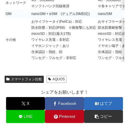
ネットワーク
※ソフトバンク回線推奨
※各キャリアでそれ
SIM
nanoSIM + eSIM (デュアルSIM対応)
nanoSIM
おサイフケータイ(FeliCa)：対応
おサイフケータイ(Fe
防水防塵：対応(IP68) ※耐衝撃にも対応
防水防塵耐衝撃：対
microSD：対応(最大1TB)
microSD：対応(最大
その他
ワイヤレス充電：非対応
ワイヤレス充電：非
イヤホンジャック：あり
イヤホン端子：あり
生体認証：指紋、顔
生体認証：指紋
ワンセグ・フルセグ：非対応
ワンセグ・フルセグ
スマートフォン比較
AQUOS
シェアをお願いします！
X
Facebook
はてブ
LINE
Pinterest
コピー