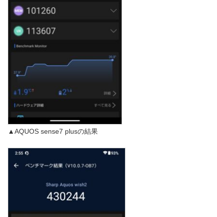
▲AQUOS sense7 plusの結果