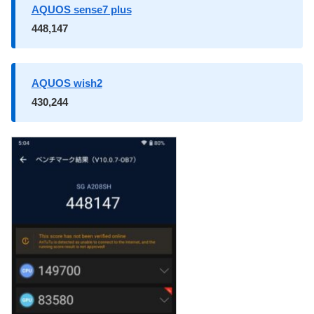
AQUOS sense7 plus
448,147
AQUOS wish2
430,244