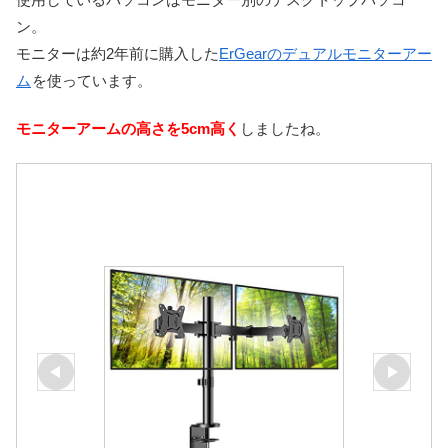
ン。
モニターは約2年前に購入した
ErGearのデュアルモニターアー
ム
を使っています。
モニターアームの高さを5cm高く
しましたね。