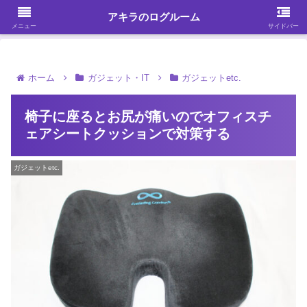
ガジェット・スマホ・パソコンを中心に何かを発見する
アキラのログルーム
メニュー
サイドバー
ホーム
ガジェット・IT
ガジェットetc.
椅子に座るとお尻が痛いのでオフィスチ
ェアシートクッションで対策する
ガジェットetc.