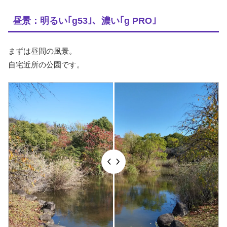
昼景：明るい｢g53｣、濃い｢g PRO｣
まずは昼間の風景。
自宅近所の公園です。