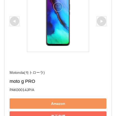
Motorola(モトローラ)
moto g PRO
PAK00014JP/A
Amazon