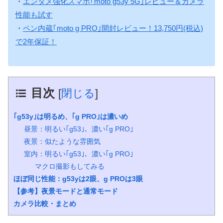
・
エンタメ強化スマホ｢moto g53y 5G｣レビュー＆カメラ
性能も試す
・
ペン内蔵｢moto g PRO｣開封レビュー！13,750円(税込)
で2年保証！
目次
[
閉じる
]
｢g53y｣は明るめ、｢g PRO｣は濃いめ
昼景：明るい｢g53｣、濃い｢g PRO｣
夜景：似たような雰囲気
室内：明るい｢g53｣、濃い｢g PRO｣
マクロ撮影もしてみる
ほぼ同じ性能：g53yは2眼、g PROは3眼
【参考】夜景モードと通常モード
カメラ比較・まとめ