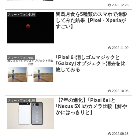
2022.12.26
皆既月食を5種類のスマホで撮影
スマートフォン比較
してみた結果【Pixel・Xperiaが
すごい】
2022.11.09
｢Pixel 6｣消しゴムマジックと
スマートフォンetc.
｢Galaxy｣オブジェクト消去を比
較してみる
2022.10.06
【7年の進化】｢Pixel 6a｣と
スマートフォン比較
｢Nexus 5X｣のカメラ比較【鮮や
かにはっきりと】
2022.09.18